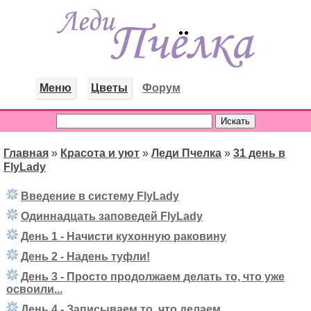
Меню
Цветы
Форум
Главная
»
Красота и уют
»
Леди Пчелка
»
31 день в
FlyLady
Введение в систему FlyLady
Одиннадцать заповедей FlyLady
День 1 - Начисти кухонную раковину
День 2 - Надень туфли!
День 3 - Просто продолжаем делать то, что уже
освоили...
День 4 - Записываем то, что делаем