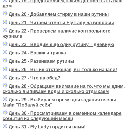
День 19 - Представляем, каким должен стать наш
дом
День 20 - Добавляем стирку в наши рутины
День 21 - Читаем ответы Fly Lady на вопросы
День 22 - Проверяем наличие контрольного
журнала
День 23 - Вводим еще одну рутину – дневную
День 24 - Ершик и тряпка
День 25 - Развиваем рутины
День 26 - Вы не отстающая, вы только начали!
День 27 - Что на обед?
День 28 - Обращаем внимание на то, что мы едим,
сколько выпиваем воды и сколько отдыхаем
День 29 - Выбираем время для задания пчелы
Майи "Побалуй себя"
День 30 - Просматриваем в семейном календаре
события на следующий месяц
День 31 - Fly Lady гордится вами!