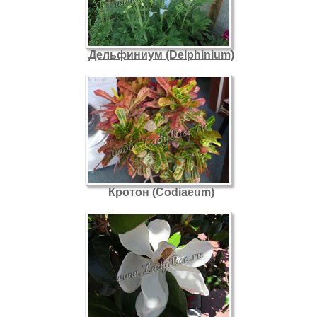
Дельфиниум (Delphinium)
Кротон (Codiaeum)