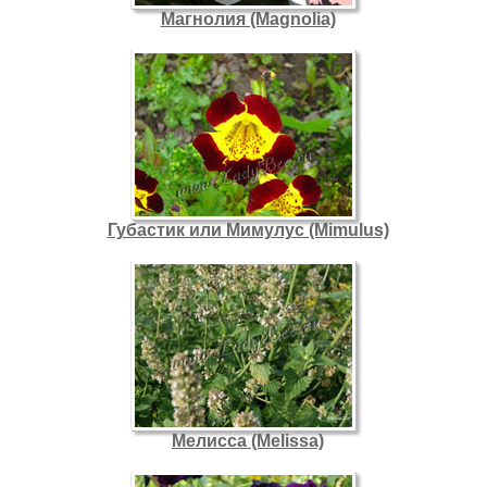
Магнолия (Magnolia)
Губастик или Мимулус (Mimulus)
Мелисса (Melissa)