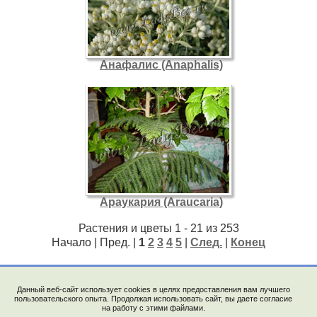
Анафалис (Anaphalis)
Араукария (Araucaria)
Растения и цветы 1 - 21 из 253
Начало | Пред. |
1
2
3
4
5
|
След.
|
Конец
Данный веб-сайт использует cookies в целях предоставления вам лучшего
пользовательского опыта. Продолжая использовать сайт, вы даете согласие
на работу с этими файлами.
© 2009-2023, "LadyBee.ru". E-mail: saechka@saechka.ru