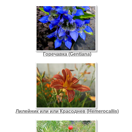
Горечавка (Gentiana)
Лилейник или или Красоднев (Hemerocallis)