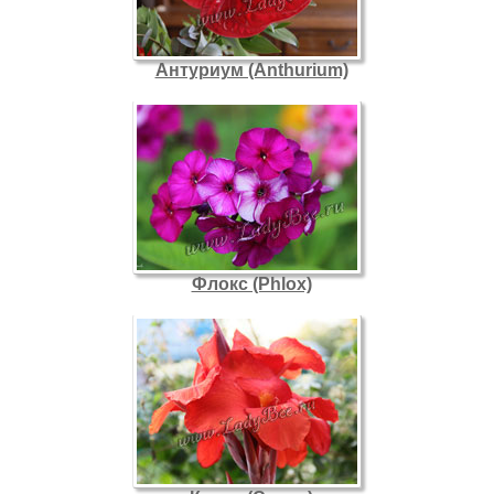
Антуриум (Anthurium)
Флокс (Phlox)