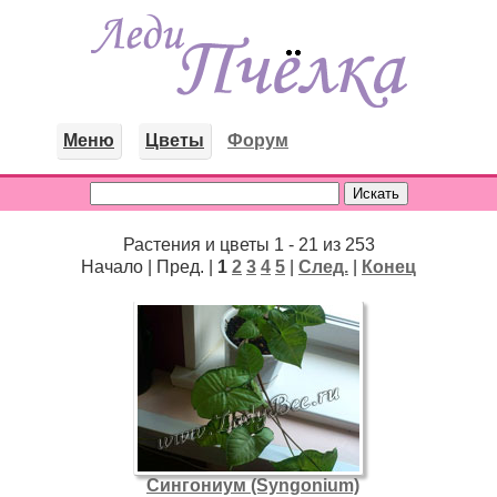
Меню
Цветы
Форум
Растения и цветы 1 - 21 из 253
Начало | Пред. |
1
2
3
4
5
|
След.
|
Конец
Сингониум (Syngonium)