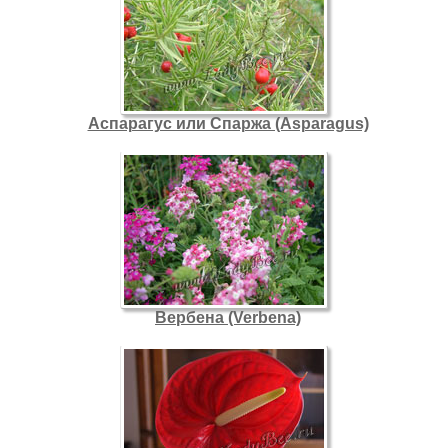
Аспарагус или Спаржа (Asparagus)
Вербена (Verbena)