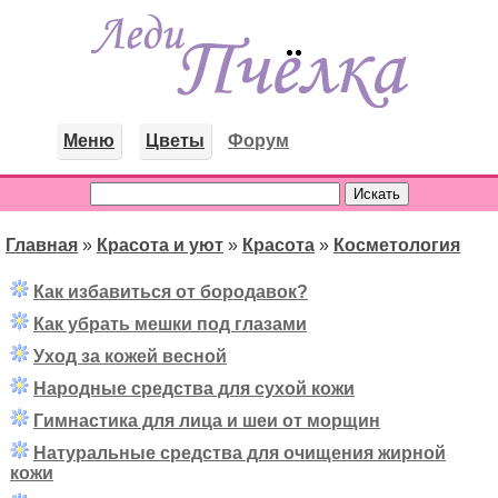
Меню
Цветы
Форум
Главная
»
Красота и уют
»
Красота
»
Косметология
Как избавиться от бородавок?
Как убрать мешки под глазами
Уход за кожей весной
Народные средства для сухой кожи
Гимнастика для лица и шеи от морщин
Натуральные средства для очищения жирной
кожи