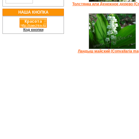
Толстянка или Денежное дерево (Cr
НАША КНОПКА
Код кнопки
Ландыш майский (Convallaria maj