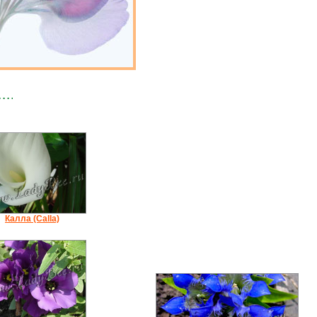
Калла (Calla)