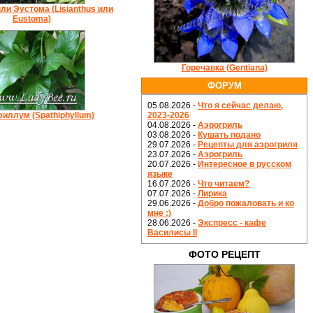
ли Эустома (Lisianthus или
Eustoma)
Горечавка (Gentiana)
ФОРУМ
05.08.2026 -
Что я сейчас делаю,
иллум (Spathiphyllum)
2023-2026
04.08.2026 -
Аэрогриль
03.08.2026 -
Кушать подано
29.07.2026 -
Рецепты для аэрогриля
23.07.2026 -
Аэрогриль
20.07.2026 -
Интересное в русском
языке
16.07.2026 -
Что читаем?
07.07.2026 -
Лирика
29.06.2026 -
Добро пожаловать и ко
мне :)
28.06.2026 -
Экспресс - кафе
Василисы II
ФОТО РЕЦЕПТ