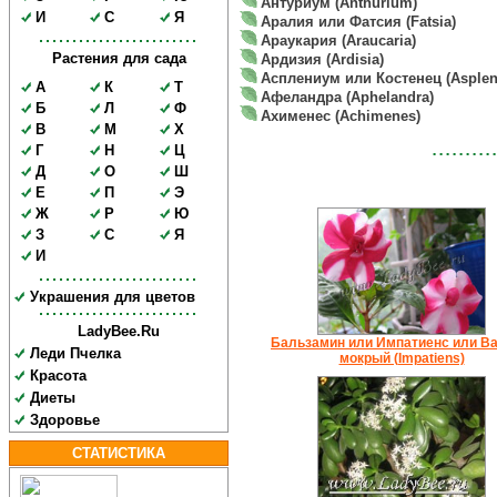
Антуриум (Anthurium)
И
С
Я
Аралия или Фатсия (Fatsia)
Араукария (Araucaria)
Растения для сада
Ардизия (Ardisia)
Асплениум или Костенец (Asple
А
К
Т
Афеландра (Aphelandra)
Б
Л
Ф
Ахименес (Achimenes)
В
М
Х
Г
Н
Ц
Д
О
Ш
Е
П
Э
Ж
Р
Ю
З
С
Я
И
Украшения для цветов
LadyBee.Ru
Бальзамин или Импатиенс или Ва
Леди Пчелка
мокрый (Impatiens)
Красота
Диеты
Здоровье
СТАТИСТИКА