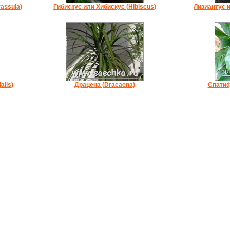
assula)
Гибискус или Хибискус (Hibiscus)
Лизиантус и
alis)
Драцена (Dracaena)
Спатиф