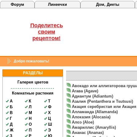
Форум
Линеечки
Дом, Диеты
Поделитесь
своим
рецептом!
Добро пожаловать!
РАЗДЕЛЫ
Галерея цветов
Авокадо или аллигаторова груша
Агава (Agave)
Комнатные растения
Адиантум (Adiantum)
А
К
Т
Азалия (Pentanthera и Tsutsusi)
Акация серебристая или Акация 
Б
Л
Ф
Алламанда (Allamanda)
В
М
Х
Алоказия (Alocasia)
Г
Н
Ц
Алоэ (Aloe)
Д
О
Ш
Амариллис (Amaryllis)
Ж
П
Э
Ананас (Ananas)
З
Р
Ю