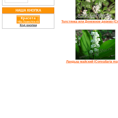
НАША КНОПКА
Толстянка или Денежное дерево (Cr
Код кнопки
Ландыш майский (Convallaria maj