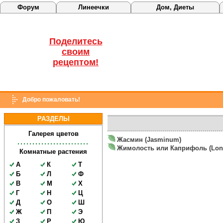
Форум
Линеечки
Дом, Диеты
Поделитесь
своим
рецептом!
Добро пожаловать!
РАЗДЕЛЫ
Галерея цветов
Жасмин (Jasminum)
Жимолость или Каприфоль (Lonic
Комнатные растения
А
К
Т
Б
Л
Ф
В
М
Х
Г
Н
Ц
Д
О
Ш
Ж
П
Э
З
Р
Ю