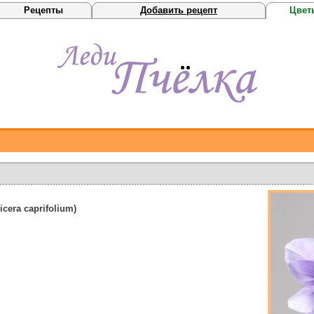
Рецепты
Добавить рецепт
Цвет
era caprifolium)