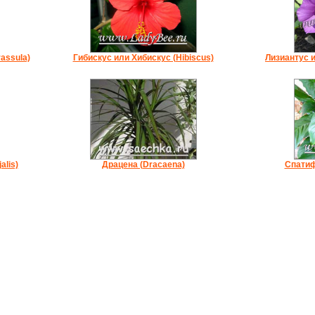
assula)
Гибискус или Хибискус (Hibiscus)
Лизиантус и
alis)
Драцена (Dracaena)
Спатиф