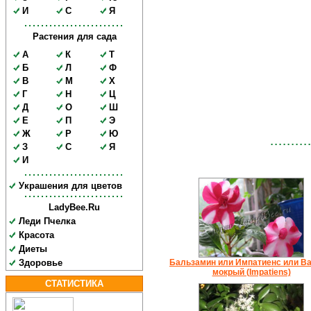
И
С
Я
Растения для сада
А
К
Т
Б
Л
Ф
В
М
Х
Г
Н
Ц
Д
О
Ш
Е
П
Э
Ж
Р
Ю
З
С
Я
И
Украшения для цветов
LadyBee.Ru
Леди Пчелка
Красота
Диеты
Здоровье
Бальзамин или Импатиенс или Ва
мокрый (Impatiens)
СТАТИСТИКА