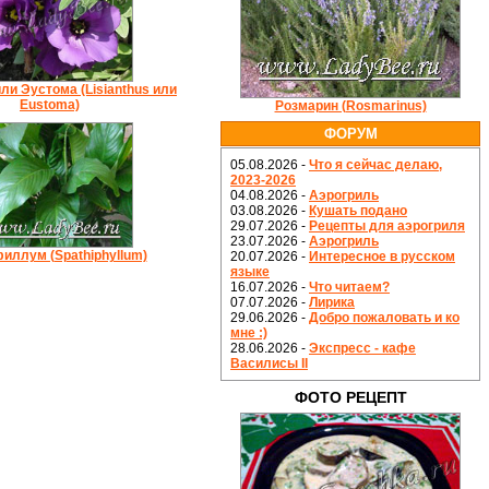
ли Эустома (Lisianthus или
Eustoma)
Розмарин (Rosmarinus)
ФОРУМ
05.08.2026 -
Что я сейчас делаю,
2023-2026
04.08.2026 -
Аэрогриль
03.08.2026 -
Кушать подано
29.07.2026 -
Рецепты для аэрогриля
23.07.2026 -
Аэрогриль
иллум (Spathiphyllum)
20.07.2026 -
Интересное в русском
языке
16.07.2026 -
Что читаем?
07.07.2026 -
Лирика
29.06.2026 -
Добро пожаловать и ко
мне :)
28.06.2026 -
Экспресс - кафе
Василисы II
ФОТО РЕЦЕПТ