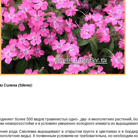
 Силена (Silene):
ъединяет более 500 видов травянистых одно-, дву- и многолетних растений, 
ки неморозостойки и в условиях умеренно-холодного климата их выращивают
тения рода Смолевка выращивают в открытом грунте в цветниках и в бордю
многолетние виды). К почвенным условиям не требовательна, но необходим х