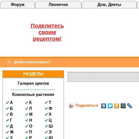
Форум
Линеечки
Дом, Диеты
Поделитесь
своим
рецептом!
Добро пожаловать!
РАЗДЕЛЫ
Галерея цветов
Комнатные растения
А
К
Т
Поделиться
Б
Л
Ф
В
М
Х
Г
Н
Ц
Д
О
Ш
Ж
П
Э
З
Р
Ю