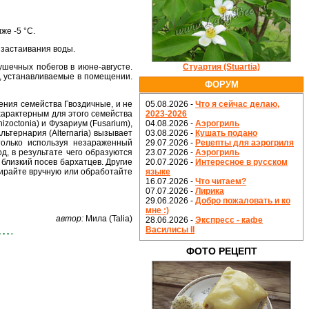
же -5 °С.
 застаивания воды.
ушечных побегов в июне-августе.
Стуартия (Stuartia)
, устанавливаемые в помещении.
ФОРУМ
тения семейства Гвоздичные, и не
05.08.2026 -
Что я сейчас делаю,
характерным для этого семейства
2023-2026
zoctonia) и Фузариум (Fusarium),
04.08.2026 -
Аэрогриль
ьтернария (Alternaria) вызывает
03.08.2026 -
Кушать подано
только используя незараженный
29.07.2026 -
Рецепты для аэрогриля
д, в результате чего образуются
23.07.2026 -
Аэрогриль
 близкий посев бархатцев. Другие
20.07.2026 -
Интересное в русском
бирайте вручную или обработайте
языке
16.07.2026 -
Что читаем?
07.07.2026 -
Лирика
29.06.2026 -
Добро пожаловать и ко
мне :)
автор:
Мила (Talia)
28.06.2026 -
Экспресс - кафе
Василисы II
ФОТО РЕЦЕПТ