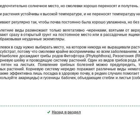
редпочтительно солнечное место, но смолевки хорошо переносят и полутень.
ти растения устойчивы к высокой температуре, и не переносят температуру ни
ивают регулярно так, чтобы почва постоянно была хорошо увлажнена, но без
олетние виды размножают только вегетативно -черенками, взятыми от верх
ают сразу в открытый грунт на постоянное место или в рассадочные ящики
отбраковывая неудачные экземпляры.
олевок в саду нужно выбирать место, на котором никогда не выращивали рас
субстрат, потому что смолевки крайне восприимчивы ко всем заболеваниям, 
. Наиболее досаждают грибы родов Фитофтора (Phytophthora), Ризоктония (Rhi
рневую шейку и проводящую систему растений. Один из видов грибов рода Ал
 пятен на листьях. Появление грибных болезней можно предупредить, 
овых растений. Корневую систему нередко поражают различные виды немато
также эффективна лишь посадка в здоровую почву, в редких случаях помогает
спользуйте акарициды) и гусеницы бабочек, объедающие стебли и листья (со
Назад в раздел