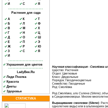
И
С
Я
Растения для сада
А
К
Т
Б
Л
Ф
В
М
Х
Г
Н
Ц
Д
О
Ш
Е
П
Э
Ж
Р
Ю
З
С
Я
И
Украшения для цветов
Научная классификация - Смолёвка или
Царство: Растения
LadyBee.Ru
Отдел: Цветковые
Леди Пчелка
Класс: Двудольные
Порядок: Гвоздичноцветные
Красота
Семейство: Гвоздичные
Диеты
Род: Смолёвка
Здоровье
Род
Смолёвка, или Силена (Silene)
, об
в Средиземноморье. Многие многолетни
СТАТИСТИКА
Выращивание смолевки (Silene)
: Рас
однолетние виды) или в альпинариях (