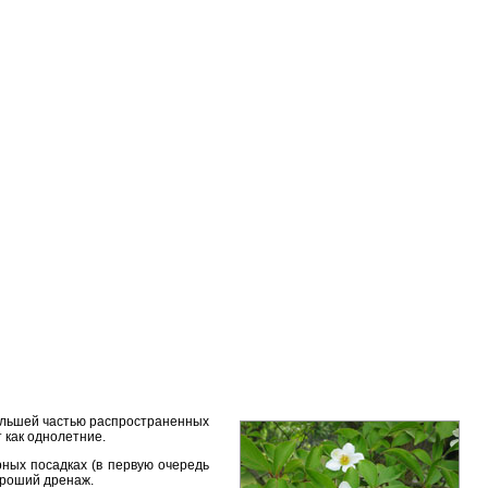
большей частью распространенных
 как однолетние.
рных посадках (в первую очередь
ороший дренаж.