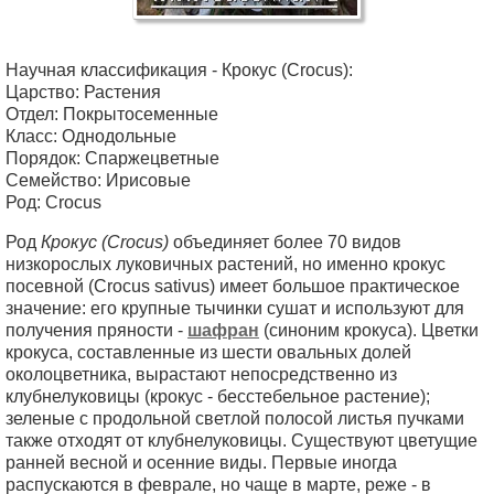
Научная классификация - Крокус (Crocus):
Царство: Растения
Отдел: Покрытосеменные
Класс: Однодольные
Порядок: Спаржецветные
Семейство: Ирисовые
Род: Crocus
Род
Крокус (Crocus)
объединяет более 70 видов
низкорослых луковичных растений, но именно крокус
посевной (Crocus sativus) имеет большое практическое
значение: его крупные тычинки сушат и используют для
получения пряности -
шафран
(синоним крокуса). Цветки
крокуса, составленные из шести овальных долей
околоцветника, вырастают непосредственно из
клубнелуковицы (крокус - бесстебельное растение);
зеленые с продольной светлой полосой листья пучками
также отходят от клубнелуковицы. Существуют цветущие
ранней весной и осенние виды. Первые иногда
распускаются в феврале, но чаще в марте, реже - в