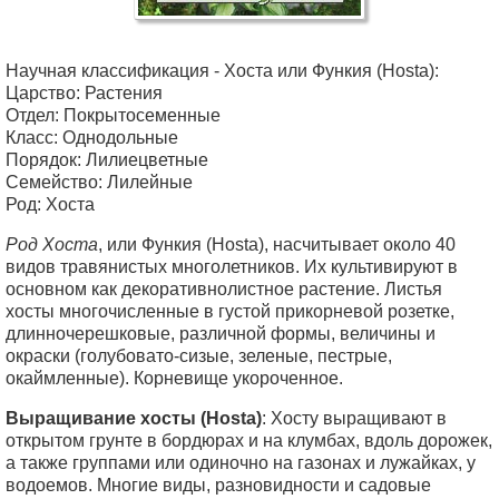
Научная классификация - Хоста или Функия (Hosta):
Царство: Растения
Отдел: Покрытосеменные
Класс: Однодольные
Порядок: Лилиецветные
Семейство: Лилейные
Род: Хоста
Род Хоста
, или Функия (Hosta), насчитывает около 40
видов травянистых многолетников. Их культивируют в
основном как декоративнолистное растение. Листья
хосты многочисленные в густой прикорневой розетке,
длинночерешковые, различной формы, величины и
окраски (голубовато-сизые, зеленые, пестрые,
окаймленные). Корневище укороченное.
Выращивание хосты (Hosta)
: Хосту выращивают в
открытом грунте в бордюрах и на клумбах, вдоль дорожек,
а также группами или одиночно на газонах и лужайках, у
водоемов. Многие виды, разновидности и садовые