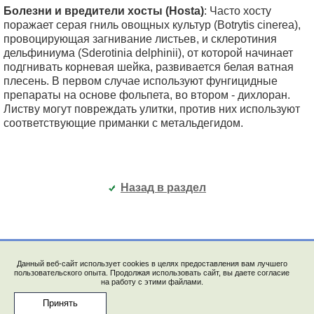
Болезни и вредители хосты (Hosta)
: Часто хосту
поражает серая гниль овощных культур (Botrytis cinerea),
провоцирующая загнивание листьев, и склеротиния
дельфиниума (Sderotinia delphinii), от которой начинает
подгнивать корневая шейка, развивается белая ватная
плесень. В первом случае используют фунгицидные
препараты на основе фольпета, во втором - дихлоран.
Листву могут повреждать улитки, против них используют
соответствующие приманки с метальдегидом.
Назад в раздел
Данный веб-сайт использует cookies в целях предоставления вам лучшего
пользовательского опыта. Продолжая использовать сайт, вы даете согласие
на работу с этими файлами.
© 2009-2023, "LadyBee.ru". E-mail: saechka@saechka.ru
Перепечатка материалов запрещена без ссылки на
Принять