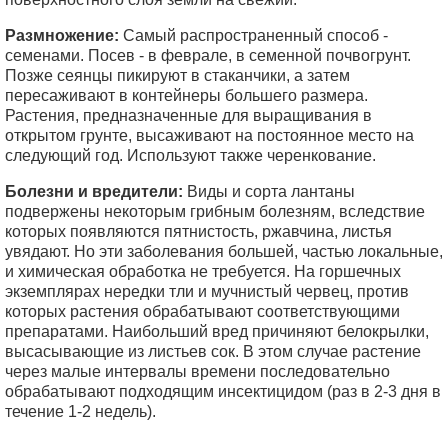
Размножение:
Самый распространенный способ -
семенами. Посев - в феврале, в семенной почвогрунт.
Позже сеянцы пикируют в стаканчики, а затем
пересаживают в контейнеры большего размера.
Растения, предназначенные для выращивания в
открытом грунте, высаживают на постоянное место на
следующий год. Используют также черенкование.
Болезни и вредители:
Виды и сорта лантаны
подвержены некоторым грибным болезням, вследствие
которых появляются пятнистость, ржавчина, листья
увядают. Но эти заболевания большей, частью локальные,
и химическая обработка не требуется. На горшечных
экземплярах нередки тли и мучнистый червец, против
которых растения обрабатывают соответствующими
препаратами. Наибольший вред причиняют белокрылки,
высасывающие из листьев сок. В этом случае растение
через малые интервалы времени последовательно
обрабатывают подходящим инсектицидом (раз в 2-3 дня в
течение 1-2 недель).