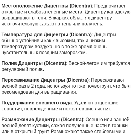
Местоположение Дицентры (Dicentra)
: Предпочитает
открытые и слабозатененные места. Дицентру канадскую
выращивают в тени. В жарких областях дицентру
исключительную сажают в тень или полутень.
Температура для Дицентры (Dicentra)
: Дицентры
обычно устойчивы как к высоким, так и низким
температурам воздуха, но в то же время очень
чувствительны к поздним заморозкам.
Полив Дицентры (Dicentra)
: Весной-летом им требуется
регулярный полив.
Пересаживание Дицентры (Dicentra)
: Пересаживают
весной раз в 2 года, используя тот же почвогрунт, что был
рекомендован для выращивания.
Поддержание внешнего вида
: Удаляют отцветшие
соцветия, поврежденные и пожелтевшие листья.
Размножение Дицентры (Dicentra)
: Осенью или ранней
весной делят кустики, сажая полученные части в горшки
или в открытый грунт. Размножают также стеблевыми и