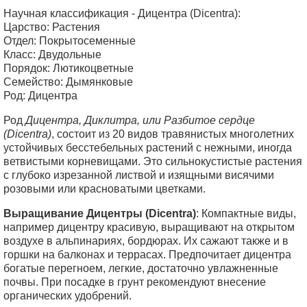
Научная классификация - Дицентра (Dicentra):
Царство: Растения
Отдел: Покрытосеменные
Класс: Двудольные
Порядок: Лютикоцветные
Семейство: Дымянковые
Род: Дицентра
Род
Дицентра, Диклитра, или Разбитое сердце
(Dicentra)
, состоит из 20 видов травянистых многолетних
устойчивых бесстебельных растений с нежными, иногда
ветвистыми корневищами. Это сильнокустистые растения
с глубоко изрезанной листвой и изящными висячими
розовыми или красноватыми цветками.
Выращивание Дицентры (Dicentra)
: Компактные виды,
например дицентру красивую, выращивают на открытом
воздухе в альпинариях, бордюрах. Их сажают также и в
горшки на балконах и террасах. Предпочитает дицентра
богатые перегноем, легкие, достаточно увлажненные
почвы. При посадке в грунт рекомендуют внесение
органических удобрений.