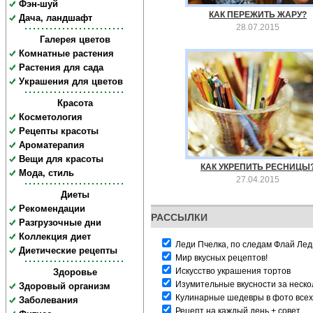
Фэн-шуй
КАК ПЕРЕЖИТЬ ЖАРУ?
Дача, ландшафт
28.07.2015
Галерея цветов
Комнатные растения
Растения для сада
Украшения для цветов
Красота
Косметология
Рецепты красоты
Ароматерапия
Вещи для красоты
КАК УКРЕПИТЬ РЕСНИЦЫ
Мода, стиль
27.04.2015
Диеты
Рекомендации
РАССЫЛКИ
Разгрузочные дни
Коллекция диет
Леди Пчелка, по следам Флай Леди
Диетические рецепты
Мир вкусных рецептов!
Искусство украшения тортов
Здоровье
Изумительные вкусности за неско
Здоровый организм
Кулинарные шедевры в фото всех
Заболевания
Рецепт на каждый день + совет