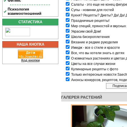
Фитнес
Салаты - это еще не конец фигуре
Психология
Супы - новинки для гостей
взаимоотношений
Кухня? Рецепты? Диеты? Да! Да! 
Праздничные рецепты!
СТАТИСТИКА
Мир специй, пряностей и вкусных
Украсим свой Дом!
Школа бисероплетения
Вязание и редкие рукоделия
НАША КНОПКА
Имидж - все о стиле и красоте
Все, что вы хотели знать о детях
О комнатных растениях и цветах 
Код кнопки
Цветы на все случаи жизни
Кулинарные рецепты с фото
Только интересные новости Saech
Анонсы конкурсов, рецептов, поде
Подписа
ГАЛЕРЕЯ РАСТЕНИЙ