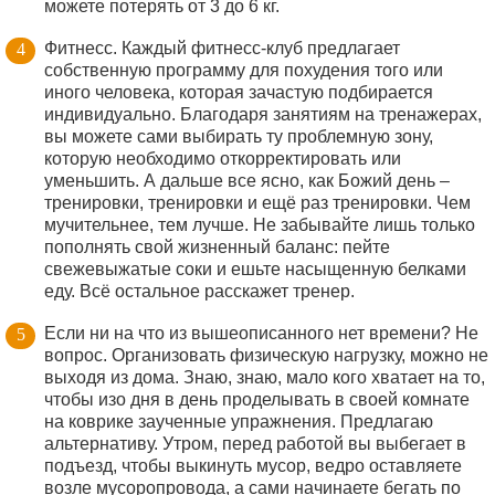
можете потерять от 3 до 6 кг.
Фитнесс. Каждый фитнесс-клуб предлагает
собственную программу для похудения того или
иного человека, которая зачастую подбирается
индивидуально. Благодаря занятиям на тренажерах,
вы можете сами выбирать ту проблемную зону,
которую необходимо откорректировать или
уменьшить. А дальше все ясно, как Божий день –
тренировки, тренировки и ещё раз тренировки. Чем
мучительнее, тем лучше. Не забывайте лишь только
пополнять свой жизненный баланс: пейте
свежевыжатые соки и ешьте насыщенную белками
еду. Всё остальное расскажет тренер.
Если ни на что из вышеописанного нет времени? Не
вопрос. Организовать физическую нагрузку, можно не
выходя из дома. Знаю, знаю, мало кого хватает на то,
чтобы изо дня в день проделывать в своей комнате
на коврике заученные упражнения. Предлагаю
альтернативу. Утром, перед работой вы выбегает в
подъезд, чтобы выкинуть мусор, ведро оставляете
возле мусоропровода, а сами начинаете бегать по