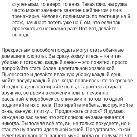
ступенькам, то вверх, то вниз. Такая физ. нагрузка
часто может заменить занятие шейпингом или в
тренажерке. Человек, поднимаясь по лестнице на 9
этаж, начинает потеть уже на 6-ом, что если так
пробежаться несколько раз? Вот-вот, делайте
выводы.
Прекрасным способом похудеть могут стать обычные
домашние хлопоты. Вы сразу возмутитесь – «я и так
убираю и готовлю, каждый день» – это понятно, просто
попробуйте стать более щепетильной хозяюшкой.
Пылесосьте и делайте влажную уборку каждый день,
мойте посуду каждый раз, когда появилось что-то грязное.
Изо дня в день протирайте пыль, старайтесь стирать
вручную, во время включения плиты нечаянно
рассыпайте коробочек со спичками и потом по одной
поднимайте их с пола. Протирайте мебель, люстру, мойте
окна, ванную, плитку… Продолжать список? Я думаю,
каждая из вас знает, что этот список не заканчивается
никогда. Выполняя всё это, вы не только похудеете, но и
станете ну просто идеальной женой. Представьте, какой
будет благодарность вашего мужа, когда он подумает, что