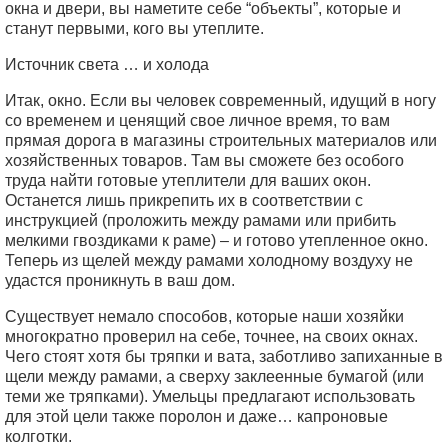
окна и двери, вы наметите себе “объекты”, которые и
станут первыми, кого вы утеплите.
Источник света … и холода
Итак, окно. Если вы человек современный, идущий в ногу
со временем и ценящий свое личное время, то вам
прямая дорога в магазины строительных материалов или
хозяйственных товаров. Там вы сможете без особого
труда найти готовые утеплители для ваших окон.
Останется лишь прикрепить их в соответствии с
инструкцией (проложить между рамами или прибить
мелкими гвоздиками к раме) – и готово утепленное окно.
Теперь из щелей между рамами холодному воздуху не
удастся проникнуть в ваш дом.
Существует немало способов, которые наши хозяйки
многократно проверил на себе, точнее, на своих окнах.
Чего стоят хотя бы тряпки и вата, заботливо запиханные в
щели между рамами, а сверху заклеенные бумагой (или
теми же тряпками). Умельцы предлагают использовать
для этой цели также поролон и даже… капроновые
колготки.