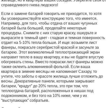
жилище, но и квартиры ваших соседей. Уберегите себя от
справедливого гнева людского!
Если о замене батарей говорить не приходится, то хотя
бы усовершенствуйте конструкцию того, что имеется.
Например, для того, чтобы отдача от ваших чугунных
батарей была большей, проделайте некоторые
процедуры. Снимите с них старую краску, ошкурьте и
выкрасите в темный цвет - гладкая и темная поверхность
отдает на 5-10% тепла больше. И еще: возьмите лист
фанеры, покрасьте серебристой краской и засуньте за
батарею. Этот великолепный теплоотражающий экран
направит тепло в вашу квартиру, и вы не будете впустую
обогревать стены. Вместо покраски лист фанеры можно
также оклеить алюминиевой фольгой. Если ваша
квартира в зимние месяцы не напоминает Сахару, то
учтите, что заботы о красоте жилища лучше отложить до
весны. Декоративные панели, которыми закрывают
батареи, “крадут” до 20% тепла, это при том, что
теплоотдача батарей, расположенных в нишах под
подоконником, и без того на 10% ниже, чем у их
“выступающих” собратьев.