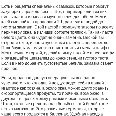
Есть и рецепты специальных замазок, которые помогут
закупорить щели до весны. Вот, например, один из них -
смесь настоя из мела и мучного клея для обоев. Мел и
клей смешайте в пропорции 1:1, разведите водой до
густоты замазки. Этой пастой промажьте зазоры по всему
периметру окна, а излишки сотрите тряпкой. Так как паста
белого цвета, она будет не очень заметна. Весной вы
откроете окно, и паста кусочками отлетит с переплетов.
Подобную замазку можно приготовить из мела и олифы.
Мел насыпьте горкой, сделайте ямку, налейте в нее олифу
и размешайте шпателем до консистенции густого теста.
Если в него добавить густотертые белила, замазка станет
прочнее.
Если, проделав данную операцию, вы все равно
чувствуете, что холодный воздух ведет себя в вашей
квартире как хозяин, а около окна можно долго хранить
скоропортящиеся продукты, то причина, возможно, в
другом – в щелях между рамами и оконными стеклами.
Что ж, готовые средства для борьбы с этой бедой тоже
есть в магазинах. Это различные герметики, которые
чаще всего продаются в баллонах. Удобная насадка